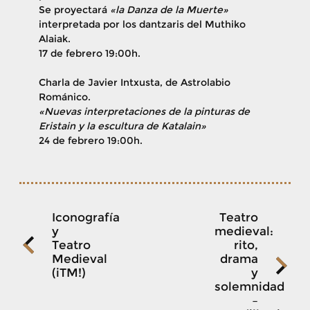
Se proyectará
«la Danza de la Muerte»
interpretada por los dantzaris del Muthiko
Alaiak.
17 de febrero 19:00h.
Charla de Javier Intxusta, de Astrolabio
Románico.
«Nuevas interpretaciones de la pinturas de
Eristain y la escultura de Katalain»
24 de febrero 19:00h.
Navegación
Iconografía
Teatro
y
medieval:
Teatro
rito,
de
Medieval
drama
(iTM!)
y
solemnidad
entradas
–