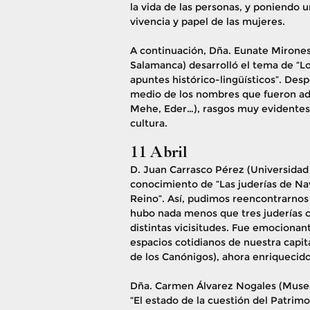
la vida de las personas, y poniendo 
vivencia y papel de las mujeres.
A continuación, Dña. Eunate Mirone
Salamanca) desarrolló el tema de “Lo
apuntes histórico-lingüísticos”. Desp
medio de los nombres que fueron ad
Mehe, Eder…), rasgos muy evidentes 
cultura.
11 Abril
D. Juan Carrasco Pérez (Universidad 
conocimiento de “Las juderías de Nav
Reino”. Así, pudimos reencontrarnos 
hubo nada menos que tres juderías c
distintas vicisitudes. Fue emociona
espacios cotidianos de nuestra capita
de los Canónigos), ahora enriquecido
Dña. Carmen Álvarez Nogales (Museo
“El estado de la cuestión del Patrim