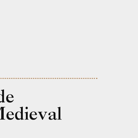
de
edieval