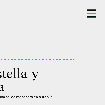
tella y
a
 una salida mañanera en autobús
i-