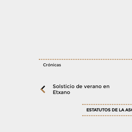
Crónicas
Navegación
Solsticio de verano en
Etxano
de
ESTATUTOS DE LA A
entradas