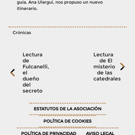
guía, Ana Ulargui, nos propuso un nuevo
itinerario.
Crónicas
Navegación
Lectura
Lectura
de
de El
Fulcanelli,
misterio
de
el
de las
dueño
catedrales
del
entradas
secreto
ESTATUTOS DE LA ASOCIACIÓN
POLÍTICA DE COOKIES
POLÍTICA DE PRIVACIDAD
AVISO LEGAL